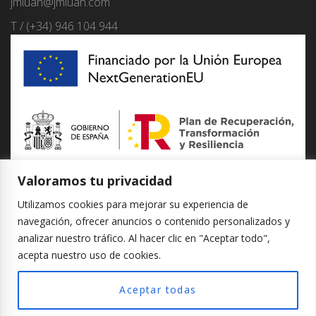
jmluan@jmluan.com
T / (+34) 946 104 944
Valoramos tu privacidad
Linkedin
Aviso Legal
Utilizamos cookies para mejorar su experiencia de
Política de Cookies
navegación, ofrecer anuncios o contenido personalizados y
Política de Privacidad
analizar nuestro tráfico. Al hacer clic en "Aceptar todo",
acepta nuestro uso de cookies.
Aceptar todas